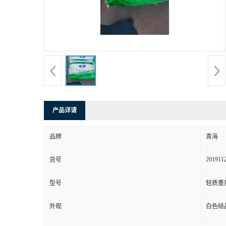
产品详请
品牌
青海
201911
货号
型号
轻质重
外观
白色结