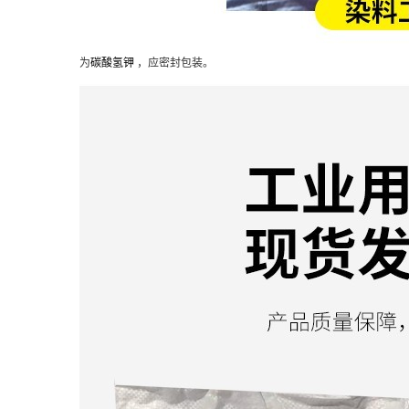
为
碳酸氢钾
，应密封包装。