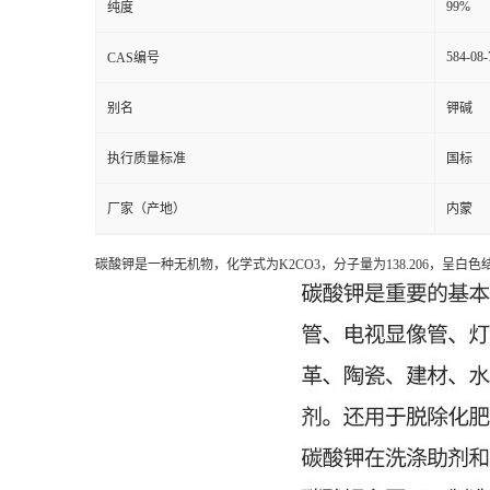
99%
纯度
584-08-
CAS编号
别名
钾碱
执行质量标准
国标
厂家（产地）
内蒙
碳酸钾是一种无机物，化学式为K
2
CO
3
，分子量为138.206，呈白色结