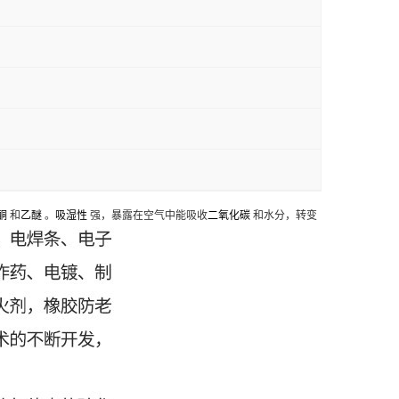
酮
和
乙醚
。
吸湿性
强，暴露在空气中能吸收
二氧化碳
和水分，转变