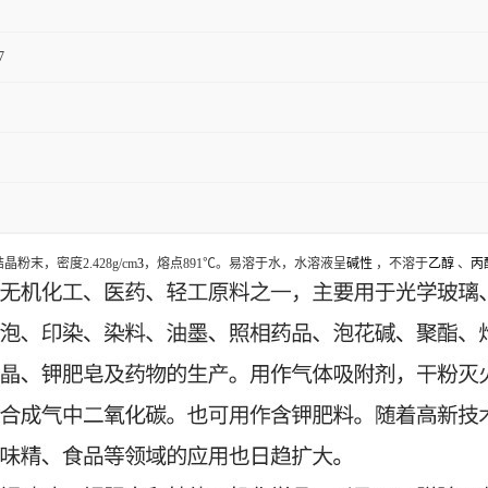
7
晶粉末，密度2.428g/cm
3
，熔点891℃。易溶于水，水溶液呈
碱性
，不溶于
乙醇
、
丙