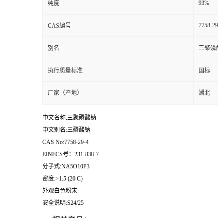
93%
纯度
7758-29
CAS编号
别名
三聚磷
执行质量标准
国标
厂家（产地）
湖北
中文名称:三聚磷酸钠
中文别名:三磷酸钠
CAS No:7758-29-4
EINECS号：231-838-7
分子式:NA5O10P3
密度:>1.5 (20 C)
外观白色粉末
安全说明:S24/25