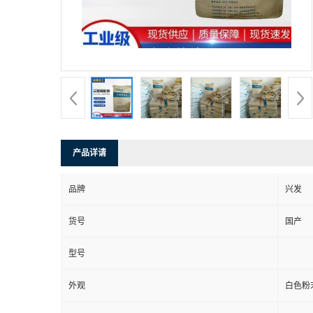
产品详请
品牌
兴发
货号
国产
型号
外观
白色粉