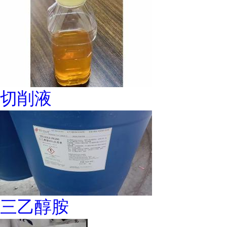
切削液
三乙醇胺