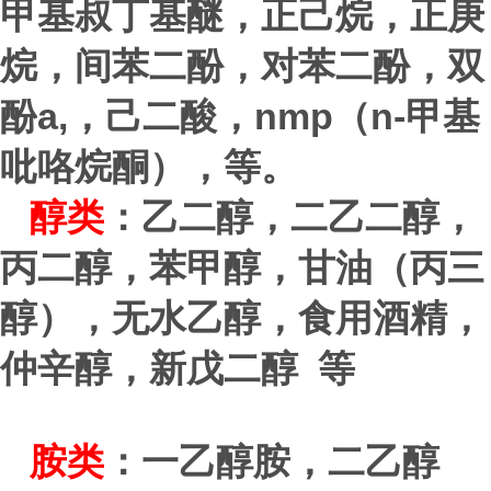
甲基叔丁基醚，正己烷，正庚
烷，间苯二酚，对苯二酚，双
a,
nmp
n-
酚
，己二酸，
（
甲基
吡咯烷酮），等。
醇类
：乙二醇，二乙二醇，
丙二醇，苯甲醇，甘油（丙三
醇），无水乙醇，食用酒精，
仲辛醇，新戊二醇 等
胺类
：一乙醇胺，二乙醇