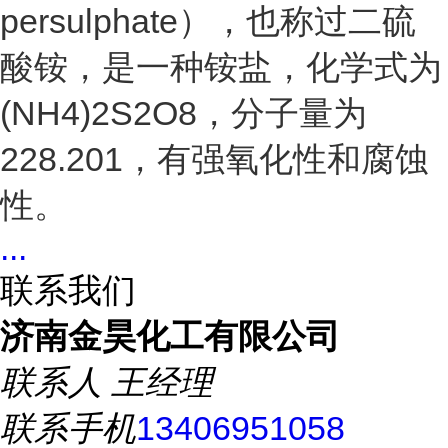
persulphate），也称过二硫
酸铵，是一种铵盐，化学式为
(NH
4
)
2
S
2
O
8
，分子量为
228.201，有强氧化性和腐蚀
性。
...
联系我们
济南金昊化工有限公司
联系人
王经理
联系手机
13406951058