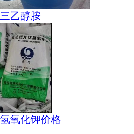
三乙醇胺
氢氧化钾价格