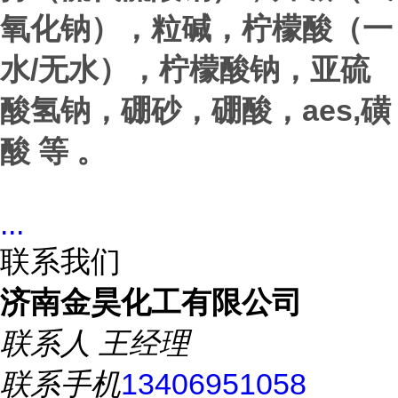
氧化钠），粒碱，柠檬酸（一
/
水
无水），柠檬酸钠，亚硫
aes,
酸氢钠，硼砂，硼酸，
磺
酸 等 。
...
联系我们
济南金昊化工有限公司
联系人
王经理
联系手机
13406951058