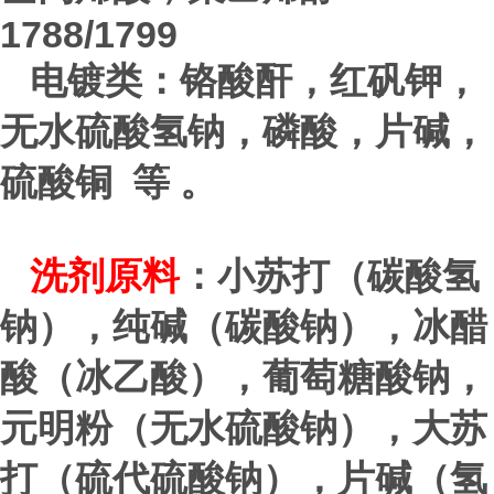
1788/1799
电镀类：铬酸酐，红矾钾，
无水硫酸氢钠，磷酸，片碱，
硫酸铜 等 。
洗剂原料
：小苏打（碳酸氢
钠），纯碱（碳酸钠），冰醋
酸（冰乙酸），葡萄糖酸钠，
元明粉（无水硫酸钠），大苏
打（硫代硫酸钠），片碱（氢