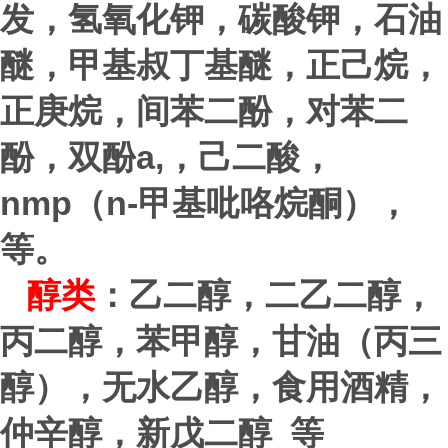
发，氢氧化钾，碳酸钾，石油
醚，甲基叔丁基醚，正己烷，
正庚烷，间苯二酚，对苯二
a,
酚，双酚
，己二酸，
nmp
n-
（
甲基吡咯烷酮），
等。
醇类
：乙二醇，二乙二醇，
丙二醇，苯甲醇，甘油（丙三
醇），无水乙醇，食用酒精，
仲辛醇，新戊二醇 等