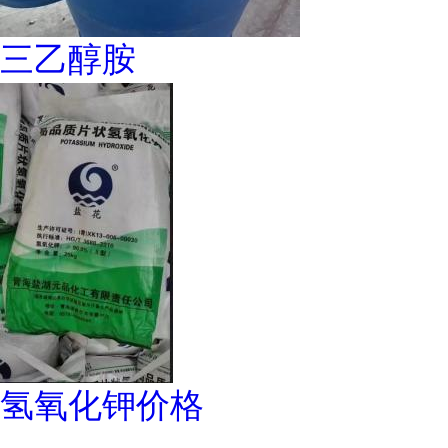
三乙醇胺
氢氧化钾价格