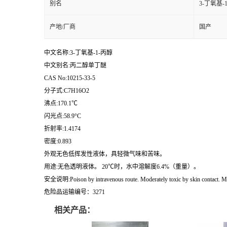
别名
3-丁氧基-
产地/厂商
国产
中文名称:3-丁氧基-1-丙醇
中文别名:丙二醇单丁醚
CAS No:10215-33-5
分子式:C7H16O2
沸点:170.1℃
闪光点:58.9°C
折射率:1.4174
密度:0.893
外观无色低挥发性液体，具轻微气味和苦味。
用途:无色透明液体。 20℃时，水中溶解度6.4%（重量）。
安全说明:Poison by intravenous route. Moderately toxic by skin contact. Mildly
危险品运输编号：3271
相关产品：