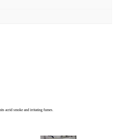
ts acrid smoke and irritating fumes.