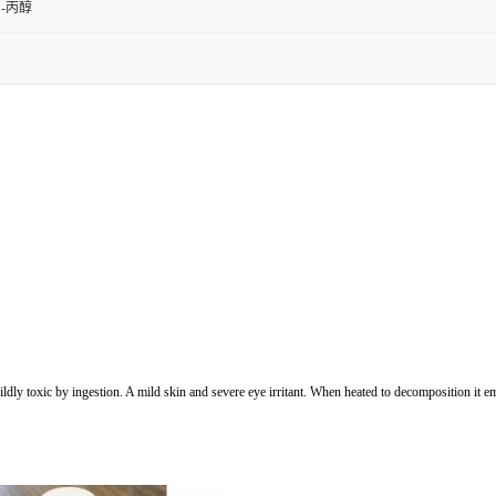
1-丙醇
 toxic by ingestion. A mild skin and severe eye irritant. When heated to decomposition it emi