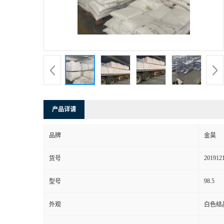
产品详请
品牌
金昊
201912
货号
98.5
型号
外观
白色结