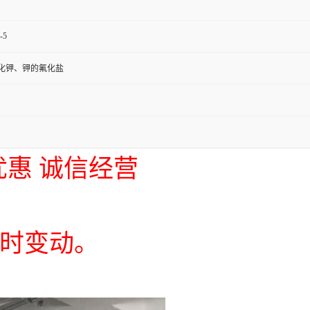
-5
化钾、钾的氟化盐
优惠 诚信经营
时变动。