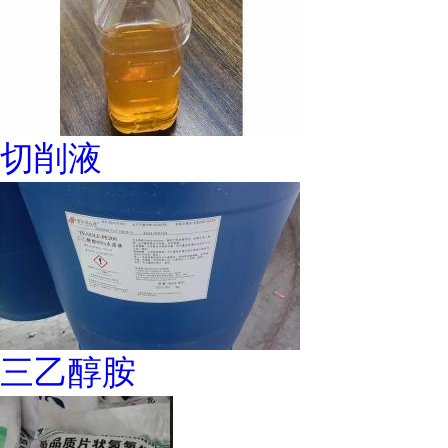
切削液
三乙醇胺