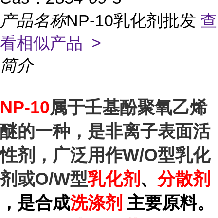
产品名称
NP-10乳化剂批发
查
看相似产品 >
简介
NP-10
属于壬基酚聚氧乙烯
醚的一种，是非离子表面活
性剂，广泛用作W/O型乳化
剂或O/W型
乳化剂
、
分散剂
，
是合成
主要原料
。
洗涤剂