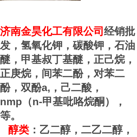
济
南金昊化工有限公司
经销批
发，氢氧化钾，碳酸钾，石油
醚，甲基叔丁基醚，正己烷，
正庚烷，间苯二酚，对苯二
a,
酚，双酚
，己二酸，
nmp
n-
（
甲基吡咯烷酮），
等。
醇类
：乙二醇，二乙二醇，