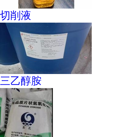
切削液
三乙醇胺