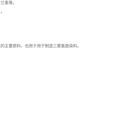
香兰素等。
）。
维的主要原料，也用于用于制造三聚氰胺染料。