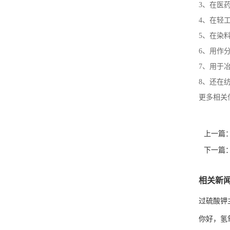
3、在医
4、在轻
5、在染
6、用作
7、用于
8、还在
更多相关信息请
上一篇
下一篇
相关新
过硫酸钾
你好，氢