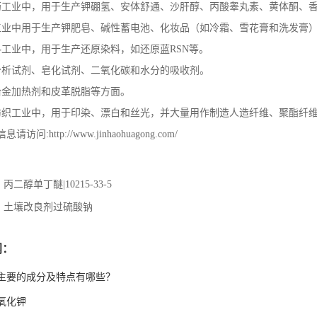
药工业中，用于生产钾硼氢、安体舒通、沙肝醇、丙酸睾丸素、黄体酮、
工业中用于生产钾肥皂、碱性蓄电池、化妆品（如冷霜、雪花膏和洗发膏
料工业中，用于生产还原染料，如还原蓝RSN等。
分析试剂、皂化试剂、二氧化碳和水分的吸收剂。
冶金加热剂和皮革脱脂等方面。
纺织工业中，用于印染、漂白和丝光，并大量用作制造人造纤维、聚酯纤
访问:http://www.jinhaohuagong.com/
：
丙二醇单丁醚|10215-33-5
：
土壤改良剂过硫酸钠
闻：
主要的成分及特点有哪些？
氧化钾